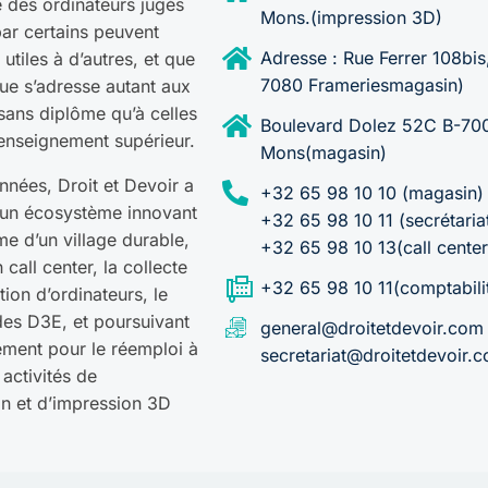
 des ordinateurs jugés
Mons.(impression 3D)
ar certains peuvent
Adresse : Rue Ferrer 108bis
utiles à d’autres, et que
7080 Frameriesmagasin)
que s’adresse autant aux
sans diplôme qu’à celles
Boulevard Dolez 52C B-70
’enseignement supérieur.
Mons(magasin)
années, Droit et Devoir a
+32 65 98 10 10 (magasin)
un écosystème innovant
+32 65 98 10 11 (secrétaria
me d’un village durable,
+32 65 98 10 13(call center
 call center, la collecte
+32 65 98 10 11(comptabili
tion d’ordinateurs, le
des D3E, et poursuivant
general@droitetdevoir.com
ment pour le réemploi à
secretariat@droitetdevoir.
 activités de
on et d’impression 3D