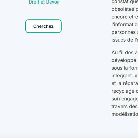
constat que
obsolètes p
encore être 
l’informati
Cherchez
personnes 
issues de l
Au fil des 
développé 
sous la for
intégrant un
et la répara
recyclage 
son engage
travers des
modélisati