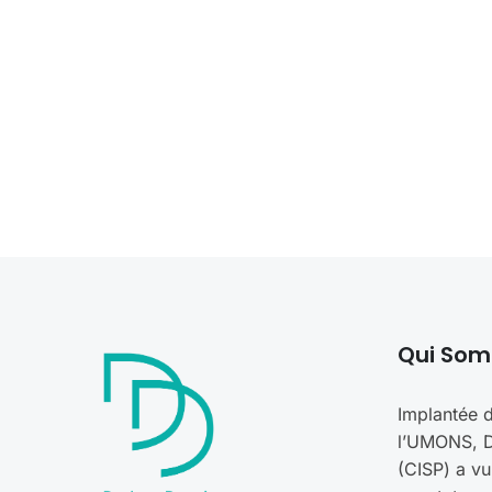
Qui So
Implantée d
l’UMONS, Dr
(CISP) a vu