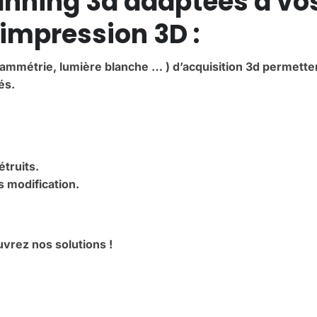
anning 3d adaptées à vo
’impression 3D :
ammétrie, lumière blanche … ) d’acquisition 3d permette
és.
truits.
s modification.
vrez nos solutions !