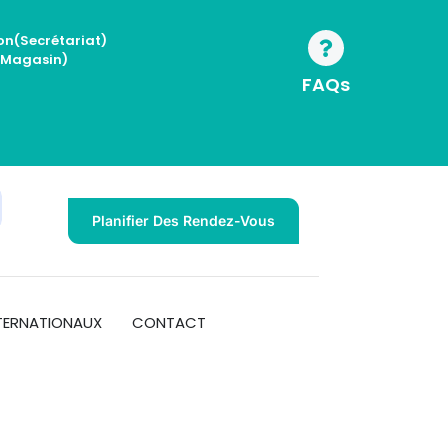
on(Secrétariat)
(magasin)
FAQs
Planifier Des Rendez-Vous
TERNATIONAUX
CONTACT